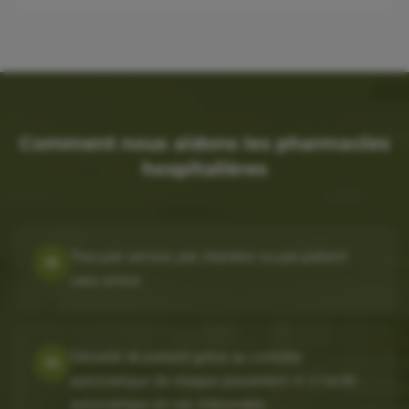
Comment nous aidons les pharmacies
hospitalières
Triez par service, par chambre ou par patient
01
sans erreur.
Sécurité du patient grâce au contrôle
02
automatique de chaque placement et à l'arrêt
automatique en cas d'anomalie.