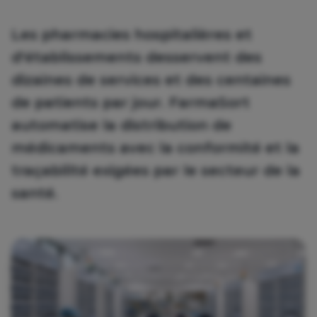
Les pharmacies hospitalières et
d'établissements desservent des
dizaines de services et des centaines
de patients par jour. FarmaSort
automatise la distribution de
médicaments avec la conformité et la
traçabilité exigées par le secteur de la
santé.