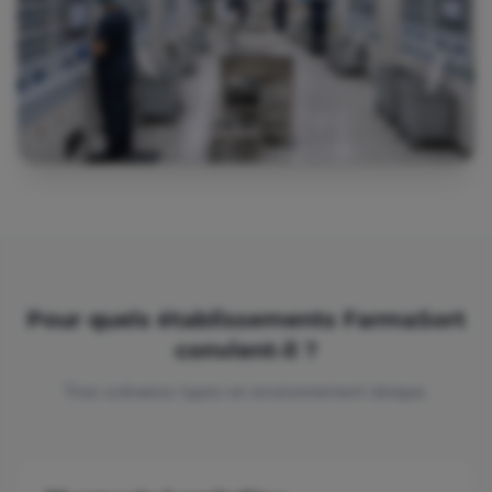
Pour quels établissements FarmaSort
convient-il ?
Trois scénarios types en environnement clinique.