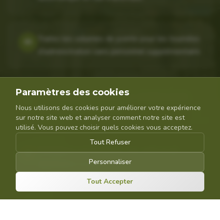
Traitez les volumes de pointe pour les tournées
03
d'administration sans personnel supplémentaire.
Paramètres des cookies
Piste d'audit, procédures de validation et de
04
Nous utilisons des cookies pour améliorer votre expérience
calibrage pour GDP/GMP.
sur notre site web et analyser comment notre site est
utilisé. Vous pouvez choisir quels cookies vous acceptez.
Tout Refuser
S'intègre à vos systèmes AIS, ERP et de
05
Personnaliser
distribution existants.
Tout Accepter
Un seul système pour blisters en cartes,
06
blisters en rouleaux, poches Baxter et