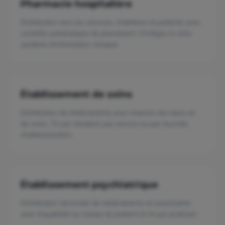
Pharmacie hospitalière
Distribution vers les services, chambres et patients avec
contrôle automatique du placement. S'intègre à votre
système d'information clinique.
Établissement de soins
Distribution de médicaments pour maisons de repos et
de soins. Tri par résident, par service ou par tournée
d'administration.
Établissement psychiatrique
Distribution sécurisée de médicaments en psychiatrie
avec traçabilité au niveau du patient et tri par praticien.