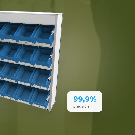
99,9%
precisión