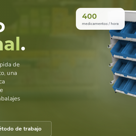
400
o
medicamentos / hora
nal
.
ápida de
o, una
ca
de
mbalajes
étodo de trabajo